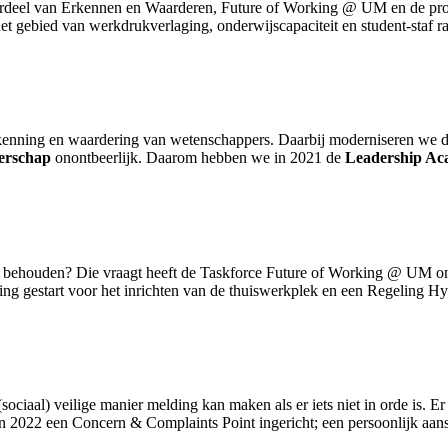
rdeel van Erkennen en Waarderen, Future of Working @ UM en de profe
het gebied van werkdrukverlaging, onderwijscapaciteit en student-staf ra
kenning en waardering van wetenschappers. Daarbij moderniseren we de 
derschap
onontbeerlijk. Daarom hebben we in 2021 de
Leadership A
n behouden? Die vraagt heeft de Taskforce Future of Working @ UM o
ding gestart voor het inrichten van de thuiswerkplek en een Regeling H
ociaal) veilige manier melding kan maken als er iets niet in orde is. Er
n 2022 een Concern & Complaints Point ingericht; een persoonlijk aa