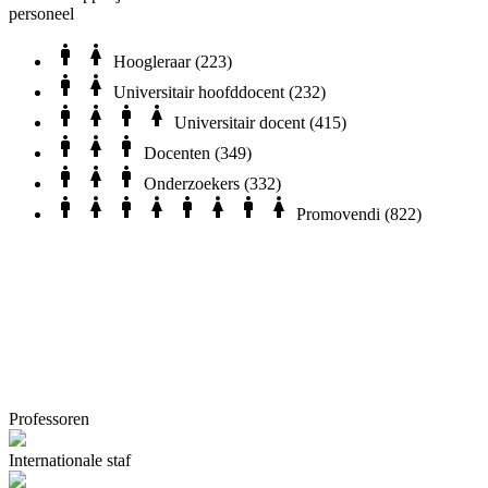
personeel
Hoogleraar
(223)
Universitair hoofddocent
(232)
Universitair docent
(415)
Docenten
(349)
Onderzoekers
(332)
Promovendi
(822)
Professoren
Internationale staf