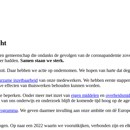
cht
Een gemeenschap die ondanks de gevolgen van de coronapandemie zovee
der hadden.
Samen staan we sterk.
ooit. Daar hebben we actie op ondernomen. We hopen van harte dat dege
urzame inzetbaarheid
van onze medewerkers. We hebben eerste stappen 
eve effecten van thuiswerken behouden kunnen worden.
te beperken. Onder meer met inzet van
eigen middelen
en
overheidsmid
van ons onderwijs en onderzoek blijft de komende tijd hoog op de age
 programma
. We geven daarmee invulling aan onze ambitie om dé Europese
en. Op naar een 2022 waarin we vooruitkijken, verbonden zijn en elk