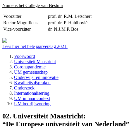
Namens het College van Bestuur
Voorzitter
prof. dr. R.M. Letschert
Rector Magnificus
prof. dr. P. Habibović
Vice-voorzitter
dr. N.J.M.P. Bos
Lees hier het hele jaarverslag 2021.
Voorwoord
Universiteit Maastricht
Coronapandemie
UM gemeenschap
Onderwijs- en innovatie
Kwaliteitsafspraken
Onderzoek
Internationalisering
UM in haar context
UM bedrijfsvoering
02.
Universiteit Maastricht:
“De Europese universiteit van Nederland”